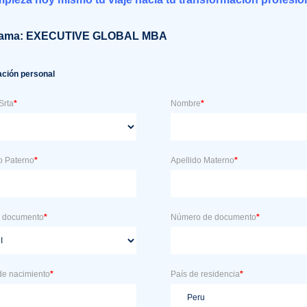
rama:
EXECUTIVE GLOBAL MBA
ación personal
Srta
*
Nombre
*
o Paterno
*
Apellido Materno
*
e documento
*
Número de documento
*
de nacimiento
*
País de residencia
*