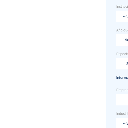
Institu
Año que
Especi
Informa
Empre
Industr