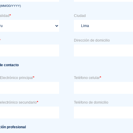
 (MM/DD/YYYY)
alidad
*
Ciudad
*
Dirección de domicilio
de contacto
Electrónico principal
*
Teléfono celular
*
electrónico secundario
*
Teléfono de domicilio
ión profesional