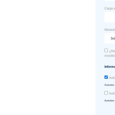
Cargo e
Moneda
¿Ha
nosotr
Inform
Auto
Autorizo 
Auto
Autorizo