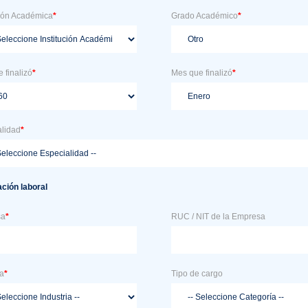
ción Académica
*
Grado Académico
*
 finalizó
*
Mes que finalizó
*
alidad
*
ción laboral
sa
*
RUC / NIT de la Empresa
ia
*
Tipo de cargo