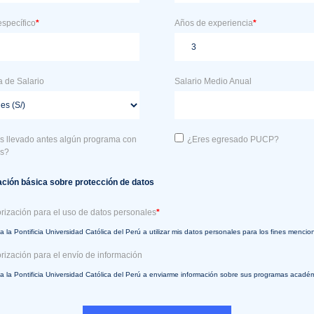
specífico
*
Años de experiencia
*
 de Salario
Salario Medio Anual
s llevado antes algún programa con
¿Eres egresado PUCP?
os?
ación básica sobre protección de datos
rización para el uso de datos personales
*
a la Pontificia Universidad Católica del Perú a utilizar mis datos personales para los fines menci
rización para el envío de información
 a la Pontificia Universidad Católica del Perú a enviarme información sobre sus programas acadé