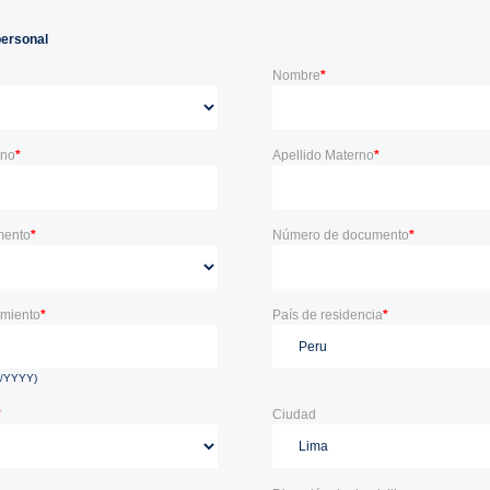
personal
Nombre
*
rno
*
Apellido Materno
*
mento
*
Número de documento
*
imiento
*
País de residencia
*
D/YYYY)
*
Ciudad