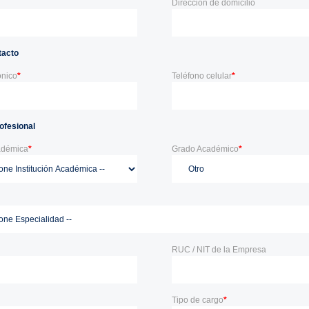
Dirección de domicilio
tacto
ónico
*
Teléfono celular
*
ofesional
cadémica
*
Grado Académico
*
RUC / NIT de la Empresa
Tipo de cargo
*