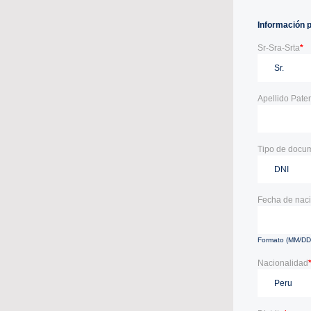
Información 
Sr-Sra-Srta
*
Apellido Pate
Tipo de docu
Fecha de nac
Formato (MM/D
Nacionalidad