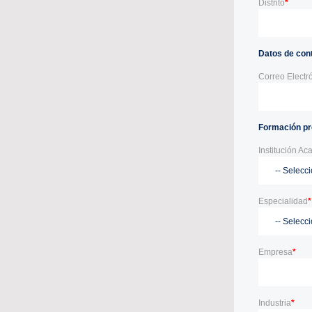
Distrito
*
Datos de con
Correo Electr
Formación pr
Institución A
Especialidad
*
Empresa
*
Industria
*