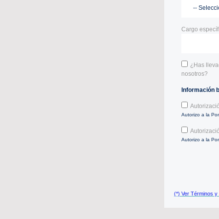
Cargo específ
¿Has lleva
nosotros?
Información 
Autorizaci
Autorizo a la Pon
Autorizaci
Autorizo a la Po
(*) Ver Términos y