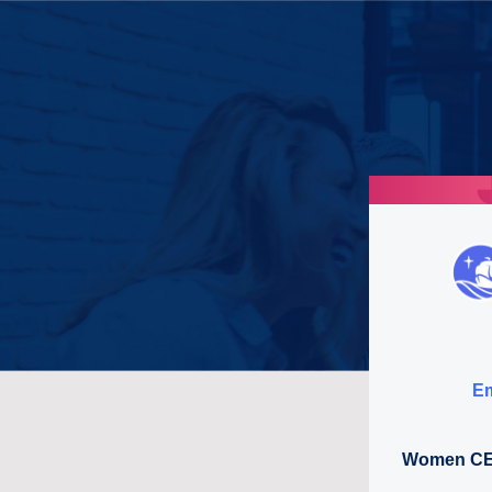
Em
Women CE