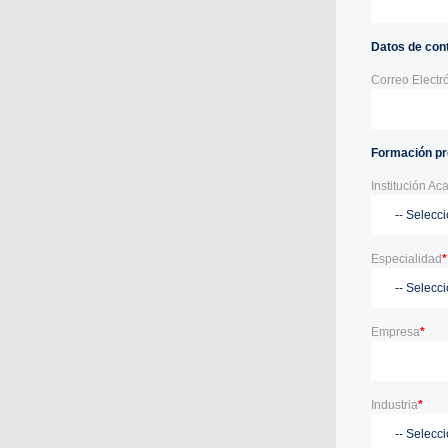
Datos de con
Correo Electr
Formación pr
Institución A
Especialidad
*
Empresa
*
Industria
*