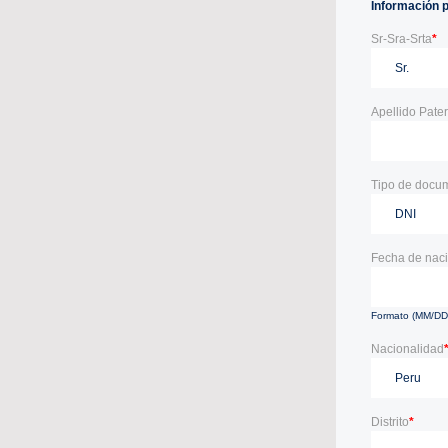
Información 
Sr-Sra-Srta
*
Apellido Pate
Tipo de docu
Fecha de nac
Formato (MM/D
Nacionalidad
Distrito
*