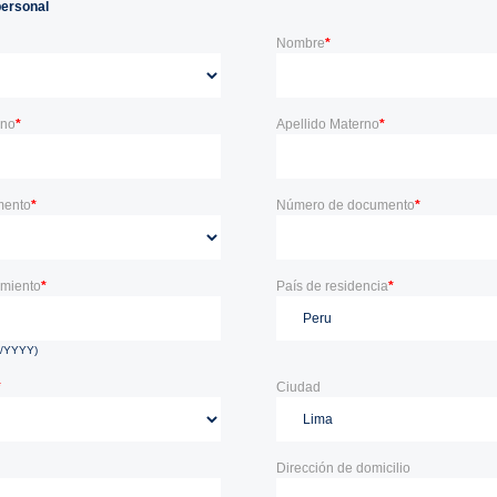
personal
Nombre
*
rno
*
Apellido Materno
*
mento
*
Número de documento
*
imiento
*
País de residencia
*
D/YYYY)
*
Ciudad
Dirección de domicilio