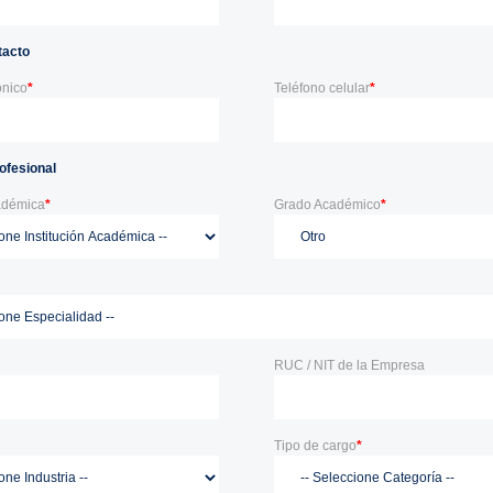
tacto
ónico
*
Teléfono celular
*
ofesional
cadémica
*
Grado Académico
*
RUC / NIT de la Empresa
Tipo de cargo
*