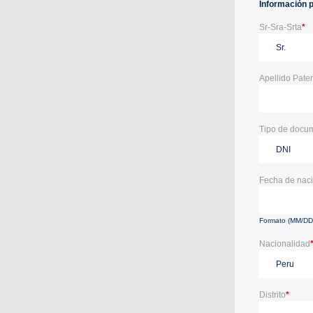
Información 
Sr-Sra-Srta
*
Apellido Pate
Tipo de docu
Fecha de nac
Formato (MM/D
Nacionalidad
Distrito
*