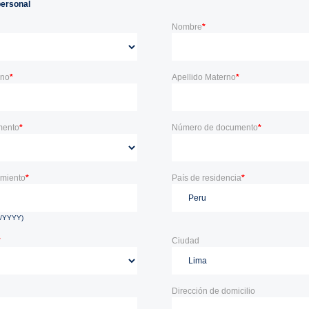
personal
Nombre
*
rno
*
Apellido Materno
*
mento
*
Número de documento
*
imiento
*
País de residencia
*
D/YYYY)
*
Ciudad
Dirección de domicilio