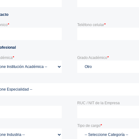
tacto
ónico
*
Teléfono celular
*
ofesional
cadémica
*
Grado Académico
*
RUC / NIT de la Empresa
Tipo de cargo
*