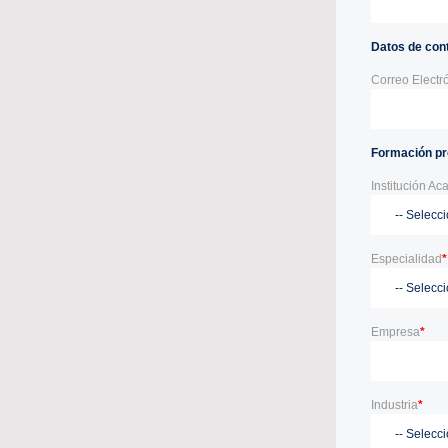
Datos de con
Correo Electr
Formación pr
Institución A
Especialidad
*
Empresa
*
Industria
*